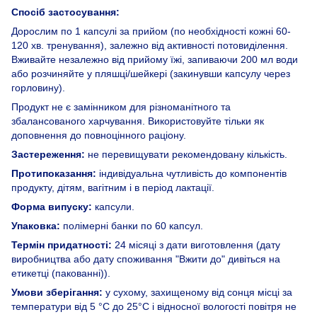
Спосіб застосування:
Дорослим по 1 капсулі за прийом (по необхідності кожні 60-
120 хв. тренування), залежно від активності потовиділення.
Вживайте незалежно від прийому їжі, запиваючи 200 мл води
або розчиняйте у пляшці/шейкері (закинувши капсулу через
горловину).
Продукт не є замінником для різноманітного та
збалансованого харчування. Використовуйте тільки як
доповнення до повноцінного раціону.
Застереження:
не перевищувати рекомендовану кількість.
Протипоказання:
індивідуальна чутливість до компонентів
продукту, дітям, вагітним і в період лактації.
Форма випуску:
капсули.
Упаковка:
полімерні банки по 60 капсул.
Термін придатності:
24 місяці з дати виготовлення (дату
виробництва або дату споживання "Вжити до" дивіться на
етикетці (пакованні)).
Умови зберігання:
у сухому, захищеному від сонця місці за
температури від 5 °C до 25°C і відносної вологості повітря не