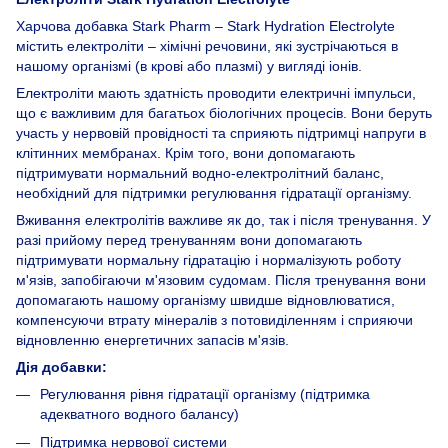
Харчова добавка Stark Pharm – Stark Hydration Electrolyte
містить електроліти – хімічні речовини, які зустрічаються в
нашому організмі (в крові або плазмі) у вигляді іонів.
Електроліти мають здатність проводити електричні імпульси,
що є важливим для багатьох біологічних процесів. Вони беруть
участь у нервовій провідності та сприяють підтримці напруги в
клітинних мембранах. Крім того, вони допомагають
підтримувати нормальний водно-електролітний баланс,
необхідний для підтримки регулювання гідратації організму.
Вживання електролітів важливе як до, так і після тренування. У
разі прийому перед тренуванням вони допомагають
підтримувати нормальну гідратацію і нормалізують роботу
м'язів, запобігаючи м'язовим судомам. Після тренування вони
допомагають нашому організму швидше відновлюватися,
компенсуючи втрату мінералів з потовиділенням і сприяючи
відновленню енергетичних запасів м'язів.
Дія добавки:
Регулювання рівня гідратації організму (підтримка
адекватного водного балансу)
Підтримка нервової системи