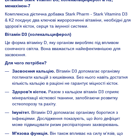
менахінон-7
Комплексна дієтична добавка Stark Pharm - Stark Vitamins D3
& K2 поєднує два ключові жиророзчинні вітаміни, необхідні для
здоров'я кісток, серця та імунної системи.
Вітамін D3 (холекальциферол)
Це форма вітаміну D, яку організм виробляє під впливом
сонячного світла. Вона вважається найефективнішою для
засвоєння.
Для чого потрібен?
Засвоєння кальцію.
Вітамін D3 допомагає організму
поглинати кальцій з кишківника. Без нього навіть достатня
кількість кальцію в раціоні не гарантує міцності кісток.
Здоров'я кісток.
Разом з кальцієм вітамін D3 сприяє
мінералізації кісткової тканини, запобігаючи розвитку
остеопорозу та рахіту.
Імунітет.
Вітамін D3 допомагає організму боротися з
інфекціями. Дослідження показують, що його дефіцит
може підвищувати ризик респіраторних захворювань.
М'язова функція.
Він також впливає на силу м'язів, що