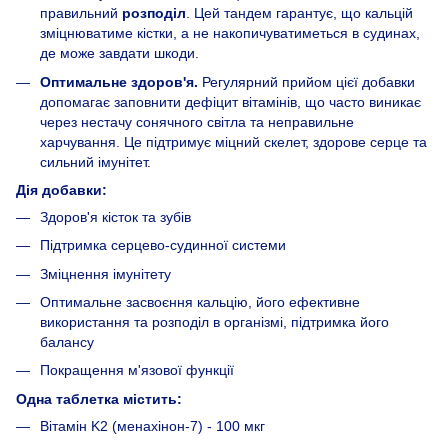
правильний
розподіл
. Цей тандем гарантує, що кальцій
зміцнюватиме кістки, а не накопичуватиметься в судинах,
де може завдати шкоди.
Оптимальне здоров'я.
Регулярний прийом цієї добавки
допомагає заповнити дефіцит вітамінів, що часто виникає
через нестачу сонячного світла та неправильне
харчування. Це підтримує міцний скелет, здорове серце та
сильний імунітет.
Дія добавки:
Здоров'я кісток та зубів
Підтримка серцево-судинної системи
Зміцнення імунітету
Оптимальне засвоєння кальцію, його ефективне
використання та розподіл в організмі, підтримка його
балансу
Покращення м'язової функції
Одна таблетка містить:
Вітамін K2 (менахінон-7) - 100 мкг