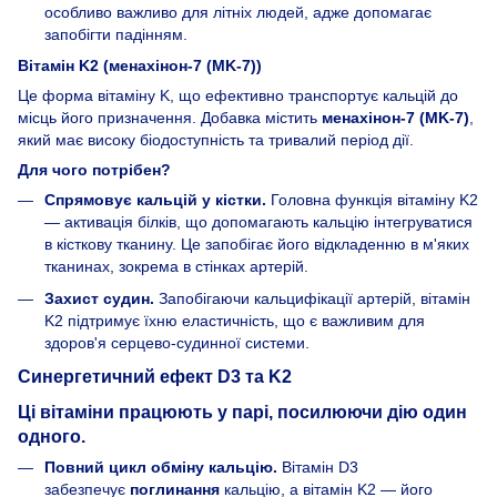
особливо важливо для літніх людей, адже допомагає
запобігти падінням.
Вітамін K2 (
менахінон-7 (MK-7)
)
Це форма вітаміну K, що ефективно транспортує кальцій до
місць його призначення. Добавка містить
менахінон-7 (MK-7)
,
який має високу біодоступність та тривалий період дії.
Для чого потрібен?
Спрямовує кальцій у кістки.
Головна функція вітаміну K2
— активація білків, що допомагають кальцію інтегруватися
в кісткову тканину. Це запобігає його відкладенню в м'яких
тканинах, зокрема в стінках артерій.
Захист судин.
Запобігаючи кальцифікації артерій, вітамін
K2 підтримує їхню еластичність, що є важливим для
здоров'я серцево-судинної системи.
Синергетичний ефект D3 та K2
Ці вітаміни працюють у парі, посилюючи дію один
одного.
Повний цикл обміну кальцію.
Вітамін D3
забезпечує
поглинання
кальцію, а вітамін K2 — його