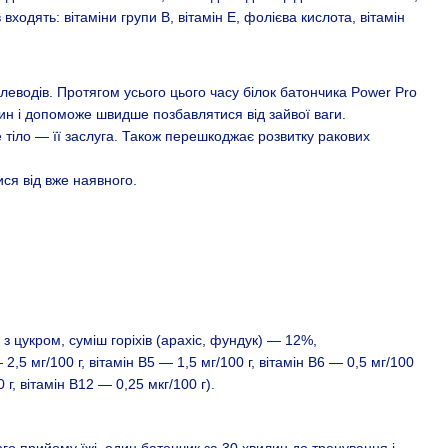
входять: вітаміни групи В, вітамін Е, фолієва кислота, вітамін
глеводів. Протягом усього цього часу білок батончика Power Pro
вин і допоможе швидше позбавлятися від зайвої ваги.
е тіло — її заслуга. Також перешкоджає розвитку ракових
ся від вже наявного.
з цукром, суміш горіхів (арахіс, фундук) — 12%,
 2,5 мг/100 г, вітамін В5 — 1,5 мг/100 г, вітамін В6 — 0,5 мг/100
 г, вітамін В12 — 0,25 мкг/100 г).