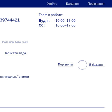
Порівняння
Укр
Рус
Бажання
Графік роботи:
39744421
Будні:
10:00–19:00
Сб:
10:00–17:00
Протеїнові батончики
Написати відгук
Порівняти
В бажання
опичувальної знижки