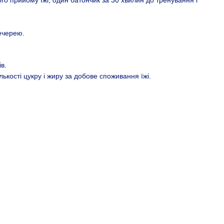
ого прийому їжі, один батончик за 30 хвилин до тренування і
вечерею.
в.
ькості цукру і жиру за добове споживання їжі.