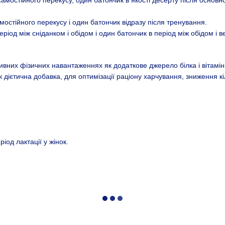
самостійного перекусу, один батончик в якості десерту після основн
амостійного перекусу і один батончик відразу після тренування.
ріод між сніданком і обідом і один батончик в період між обідом і 
ивних фізичних навантаженнях як додаткове джерело білка і вітаміні
дієтична добавка, для оптимізації раціону харчування, зниження кіл
ріод лактації у жінок.