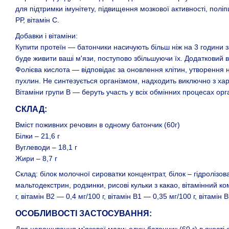
для підтримки імунітету, підвищення мозкової активності, поліпш
РР, вітамін С.
Добавки і вітаміни:
Купити протеїн — батончики насичують більш ніж на 3 години за
буде живити ваші м'язи, поступово збільшуючи їх. Додатковий 
Фолієва кислота — відповідає за оновлення клітин, утворення н
пухлин. Не синтезується організмом, надходить виключно з ха
Вітаміни групи В — беруть участь у всіх обмінних процесах ор
СКЛАД:
Вміст поживних речовин в одному батончик (60г)
Білки – 21,6 г
Вуглеводи – 18,1 г
Жири – 8,7 г
Склад: білок молочної сироватки концентрат, білок – гідролізо
мальтодекстрин, родзинки, рисові кульки з какао, вітамінний комп
г, вітамін В2 — 0,4 мг/100 г, вітамін В1 — 0,35 мг/100 г, вітамін
ОСОБЛИВОСТІ ЗАСТОСУВАННЯ: