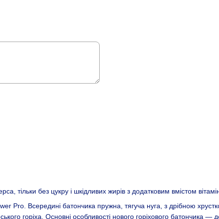
са, тільки без цукру і шкідливих жирів з додатковим вмістом вітамін
er Pro. Всередині батончика пружна, тягуча нуга, з дрібною хрустк
оського горіха. Основні особливості нового горіхового батончика — 