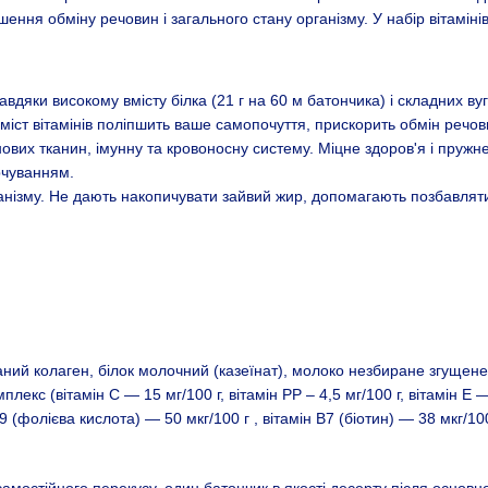
ення обміну речовин і загального стану організму. У набір вітамінів 
вдяки високому вмісту білка (21 г на 60 м батончика) і складних ву
вміст вітамінів поліпшить ваше самопочуття, прискорить обмін речо
ових тканин, імунну та кровоносну систему. Міцне здоров'я і пружн
рчуванням.
ганізму. Не дають накопичувати зайвий жир, допомагають позбавляти
ваний колаген, білок молочний (казеїнат), молоко незбиране згущене 
лекс (вітамін С — 15 мг/100 г, вітамін РР – 4,5 мг/100 г, вітамін Е —
 В9 (фолієва кислота) — 50 мкг/100 г , вітамін В7 (біотин) — 38 мкг/100