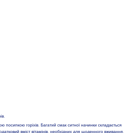
ів.
ою посипкою горіхів. Багатий смак ситної начинки складається
додатковий вміст вітамінів, необхідних для щоденного вживання,