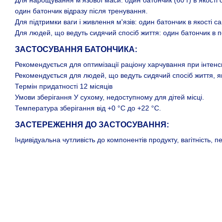
Для нарощування м'язової маси: один батончик (60 г) в якості 
один батончик відразу після тренування.
Для підтримки ваги і живлення м'язів: один батончик в якості с
Для людей, що ведуть сидячий спосіб життя: один батончик в пе
ЗАСТОСУВАННЯ БАТОНЧИКА:
Рекомендується для оптимізації раціону харчування при інтенс
Рекомендується для людей, що ведуть сидячий спосіб життя, як 
Термін придатності 12 місяців
Умови зберігання У сухому, недоступному для дітей місці.
Температура зберігання від +0 °С до +22 °С.
ЗАСТЕРЕЖЕННЯ ДО ЗАСТОСУВАННЯ:
Індивідуальна чутливість до компонентів продукту, вагітність, пе