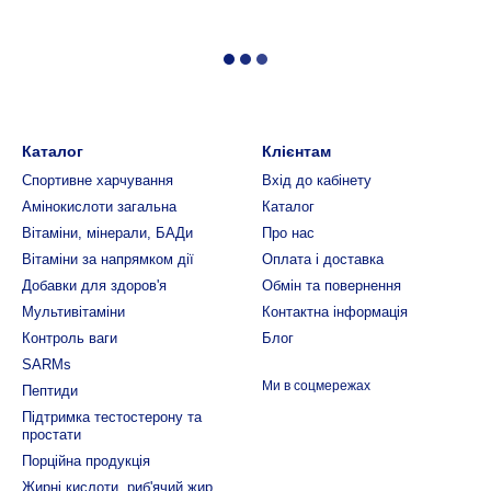
Каталог
Клієнтам
Спортивне харчування
Вхід до кабінету
Амінокислоти загальна
Каталог
Вітаміни, мінерали, БАДи
Про нас
Вітаміни за напрямком дії
Оплата і доставка
Добавки для здоров'я
Обмін та повернення
Мультивітаміни
Контактна інформація
Контроль ваги
Блог
SARMs
Ми в соцмережах
Пептиди
Підтримка тестостерону та
простати
Порційна продукція
Жирні кислоти, риб'ячий жир