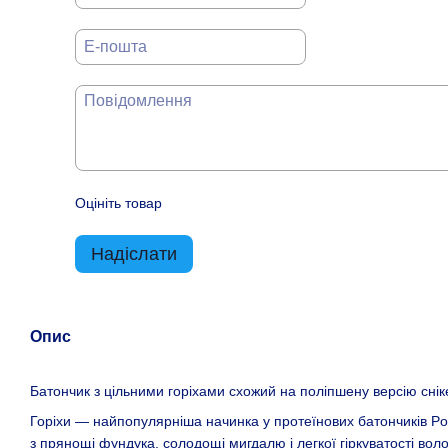
Оцініть товар
Надіслати
Опис
Батончик з цільними горіхами схожий на поліпшену версію снікер
Горіхи — найпопулярніша начинка у протеїнових батончиків Pow
з прянощі фундука, солодощі мигдалю і легкої гіркуватості вол