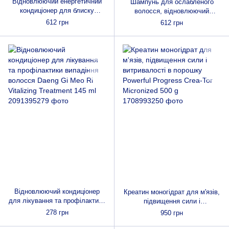
Відновлюючий енергетичний
Шампунь для ослабленого
кондиціонер для блиску
волосся, відновлюючий
волосся живильний DAENG GI
DAENG GI MEO RI Vitalizing
612 грн
612 грн
MEO RI Vitalizing Energy
Energy Shampoo, 500 мл від
Treatment, 500 мл
ламкості та випадіння волосся
Відновлюючий кондиціонер
Креатин моногідрат для м'язів,
для лікування та профілактики
підвищення сили і
випадіння волосся Daeng Gi
витривалості в порошку
278 грн
950 грн
Meo Ri Vitalizing Treatment 145
Powerful Progress Crea-Tor
ml
Micronized 500 g