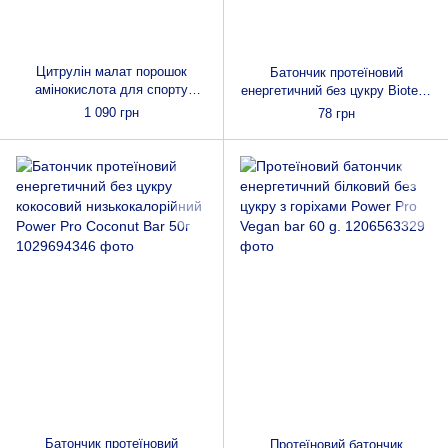
Цитрулін малат порошок
Батончик протеїновий
амінокислота для спорту
енергетичний без цукру Biotech
Biotech Citrulline Malate 300 g
ZERO Bar 50 g без цукру з
1 090 грн
78 грн
для підвищення витривалості
високим вмістом білка
Батончик протеїновий
Протеїновий батончик