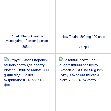
Stark Pharm Creatine
Now Taurine 500 mg 100 caps
Monohydrate Powder (креатин
моногідрат) 250 g
305 грн
500 грн