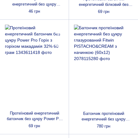
енергетичний без цукру
енергетичний білковий без
кокосовий низькокалорійний
цукру з горіхами Power Pro
46 грн
69 грн
Power Pro Coconut Bar 50г
Vegan bar 60 g.
Протеїновий енергетичний
Батончик протеїновий
батончик без цукру Power Pro
енергетичний без цукру
Горіх з горіхом макадамія 32%
глазурований Fitwin
69 грн
780 грн
60 грам
PISTACHO&CREAM з
начинкою (60x12)