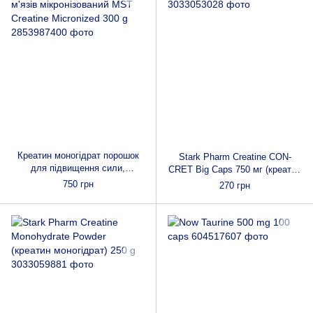
Креатин моногідрат порошок
Stark Pharm Creatine CON-
для підвищення сили,
CRET Big Caps 750 мг (креатин
витривалості та росту м'язів
гідрохлорид)
750 грн
270 грн
мікронізований MST Creatine
Micronized 300 g