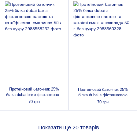
Протеїновий батончик 25%
Протеїновий батончик 25%
білка dubai bar з фісташковою
білка dubai з фісташковою
пастою та катаїфі смак:
пастою та катаїфі смак:
70 грн
70 грн
«малина» 50 г. без цукру
«шоколад» 50 г. без цукру
Показати ще 20 товарів