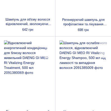
Шампунь для об'єму волосся
Регенеруючий шампунь для
відновлюючий, зволожуючий
профілактики та лікування
DAENG GI MEO RI Glamo
випадіння волосся DAENG GI
642 грн
698 грн
Volume Shampoo, 400ml
MEO RI Vitalizing Premium
Shampoo, 500 мл